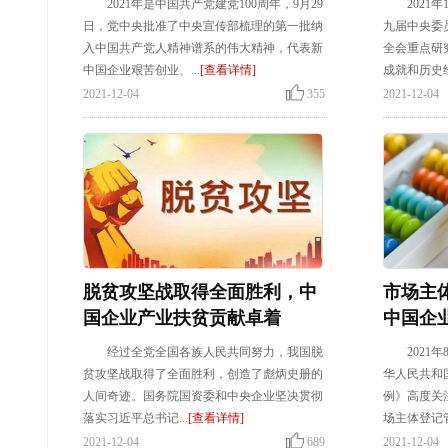
2021年是中国共产党建党100周年，9月29
2021
日，党中央批准了中央宣传部梳理的第一批纳
九届中央委
入中国共产党人精神谱系的伟大精神，代表新
全会重点研
中国企业艰苦创业、...
[查看详情]
成就和历史经
2021-12-04
355
2021-12-04
脱贫攻坚战取得全面胜利，中
市场主
国企业产业扶贫贡献卓着
中国企
​经过全党全国各族人民共同努力，我国脱
2021
贫攻坚战取得了全面胜利，创造了彪炳史册的
华人民共和
人间奇迹。国务院国资委和中央企业坚决贯彻
例》高度关
落实习近平总书记...
[查看详情]
场主体登记管
2021-12-04
689
2021-12-04