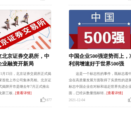
立北京证券交易所，中
中国企业500强逆势而上，
企业融资开新局
利润增速好于世界500强
年11月15日，北京证券交易所正式揭
这是一个标志性的事件，既标志着
1家首批上市公司集体亮相。北京证
业在高质量发展方面取得了实质性的进
式揭牌开市是继去年7月正式推出
标志中国企业在对标和追赶世界先进企
新三板...
[查看详情]
面，已经从数量指标转...
[查看详情]
877
2021-12-04