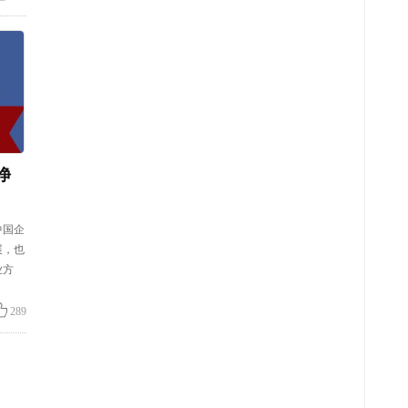
净
中国企
展，也
业方
289