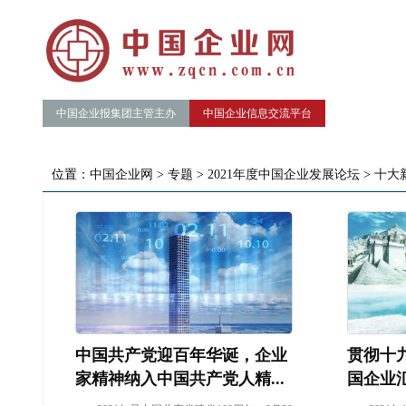
中国企业报集团主管主办
中国企业信息交流平台
位置：
中国企业网
>
专题
>
2021年度中国企业发展论坛
>
十大
中国共产党迎百年华诞，企业
贯彻十
家精神纳入中国共产党人精...
国企业汇