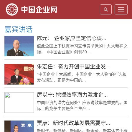
Toggl
navig
嘉宾讲话
陈元： 企业家应坚定信心谋...
值此全国上下认真学习宣传贯彻党的十九大精神之
际，《中国企业报》创刊30...
朱宏任：奋力开创中国企业发...
“中国企业十大新闻、中国企业十大人物”的推选和
发布活动，正是为中国的...
厉以宁: 挖掘效率潜力激发企...
中国经济的潜力在何处？应该说效率是重要的。国
际上的竞争主要是各个生产...
贾康：新时代改革发展需要守...
新时代、新供给、新园区、新金融、新实体五个概