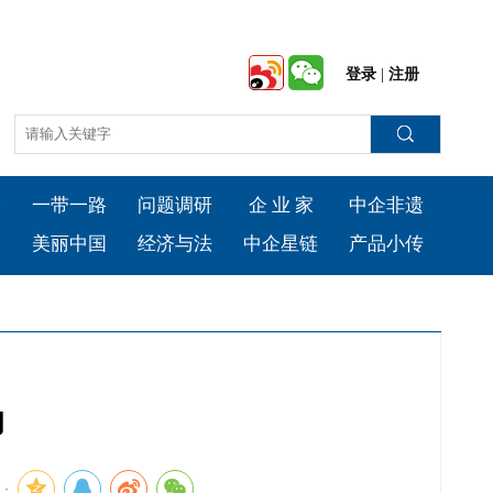
登录
|
注册
会
一带一路
问题调研
企 业 家
中企非遗
台
美丽中国
经济与法
中企星链
产品小传
力
：