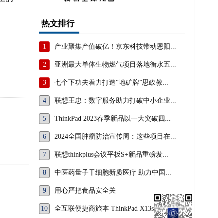
热文排行
1
产业聚集产值破亿！京东科技带动恩阳...
2
亚洲最大单体生物燃气项目落地衡水五...
3
七个下功夫着力打造“地矿牌”思政教...
4
联想王忠：数字服务助力打破中小企业...
5
ThinkPad 2023春季新品以一大突破四...
6
2024全国肿瘤防治宣传周：这些项目在...
7
联想thinkplus会议平板S+新品重磅发...
8
中医药量子干细胞新质医疗 助力中国...
9
用心严把食品安全关
10
全互联便捷商旅本 ThinkPad X13s，重...