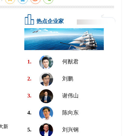
热点企业家
1.
何猷君
2.
刘鹏
3.
谢伟山
4.
陈向东
大新
5.
刘兴钢