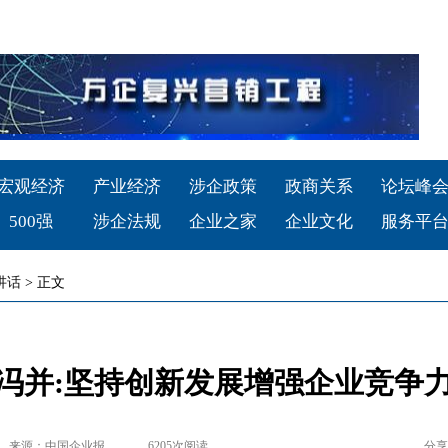
宏观经济
产业经济
涉企政策
政商关系
论坛峰
500强
涉企法规
企业之家
企业文化
服务平
讲话
> 正文
冯并:坚持创新发展增强企业竞争
来源：中国企业报
6205
次阅读
分享