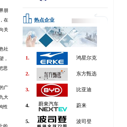
界朋
热点企业
，在
向关
色社
1.
鸿星尔克
望，
把思
2.
东方甄选
的广
3.
比亚迪
九大
4.
蔚来
构性
5.
波司登
上的