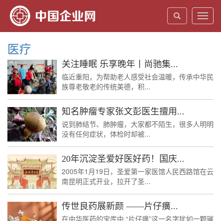
Toggl
navig
医疗
关注睡眠 乐享晚年丨尚驰集...
临近重阳，为帮助老人感受社会温暖，传承中华民
族尊老敬老的传统美德，积...
知名肿瘤专家张文彭医生擅用...
说到肺结节、肺肿瘤，大家都不陌生，很多人明明
没有任何症状，体检时却被...
20年沉淀圣爱好医好药！国庆...
2005年1月19日，圣爱第一家医馆人民西路馆在云
南昆明正式开业，拉开了圣...
传世良药展新颜 ——片仔癀...
在中华医药的宝库中,“片仔癀”这一名字犹如一颗璀