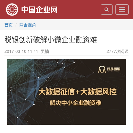
Toggl
navig
首页
两会视角
税银创新破解小微企业融资难
2017-03-10 11:41
吴楠
2777
次阅读