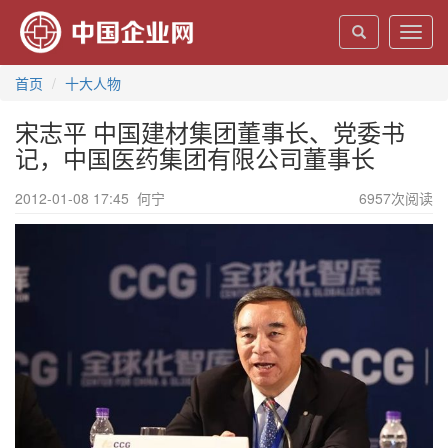
Toggl
navig
首页
十大人物
宋志平 中国建材集团董事长、党委书
记，中国医药集团有限公司董事长
2012-01-08 17:45
何宁
6957
次阅读