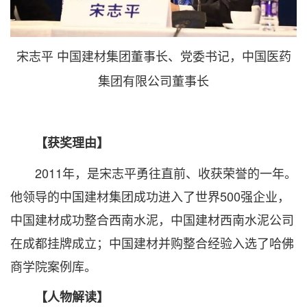
宋志平 中国建材集团董事长、党委书记，中国医药
集团有限公司董事长
【获奖理由】
2011年，是宋志平勇往直前、收获荣誉的一年。
他领导的中国建材集团成功进入了世界500强企业，
中国建材成功整合西南水泥，中国建材西南水泥公司
在成都挂牌成立；中国建材并购整合经验入选了哈佛
商学院案例库。
【人物解读】