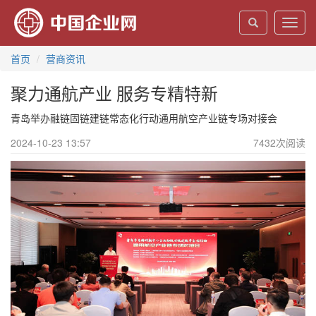
Toggl
navig
首页
营商资讯
聚力通航产业 服务专精特新
青岛举办融链固链建链常态化行动通用航空产业链专场对接会
2024-10-23 13:57
7432
次阅读