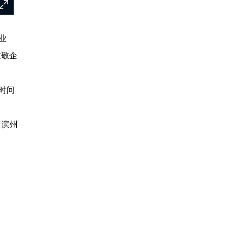
业
致敬企
时间
。滨州