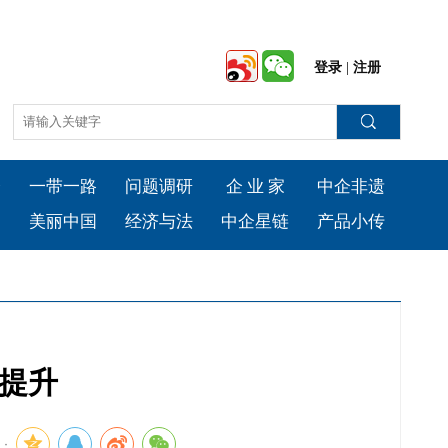
登录
|
注册
会
一带一路
问题调研
企 业 家
中企非遗
台
美丽中国
经济与法
中企星链
产品小传
涵提升
：