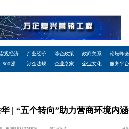
宏观经济
产业经济
涉企政策
政商关系
论坛峰
500强
涉企法规
企业之家
企业文化
服务平
华 | “五个转向”助力营商环境内
源：中国财政科学研究院
4026
次阅读
分享