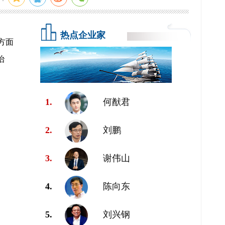
热点企业家
方面
治
1.
何猷君
2.
刘鹏
3.
谢伟山
4.
陈向东
5.
刘兴钢