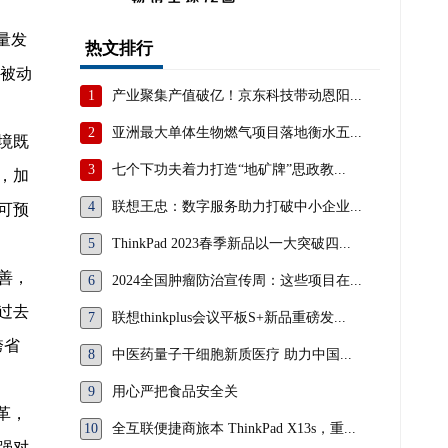
量发
热文排行
“被动
1
产业聚集产值破亿！京东科技带动恩阳...
2
亚洲最大单体生物燃气项目落地衡水五...
境既
3
七个下功夫着力打造“地矿牌”思政教...
，加
4
联想王忠：数字服务助力打破中小企业...
可预
5
ThinkPad 2023春季新品以一大突破四...
善，
6
2024全国肿瘤防治宣传周：这些项目在...
过去
7
联想thinkplus会议平板S+新品重磅发...
跨省
8
中医药量子干细胞新质医疗 助力中国...
9
用心严把食品安全关
革，
10
全互联便捷商旅本 ThinkPad X13s，重...
强对