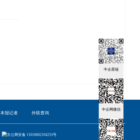
中企星链
中企网微信
本报记者
外联查询
京公网安备 11010602104233号