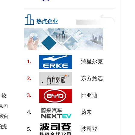
热点企业
1.
鸿星尔克
2.
东方甄选
3.
比亚迪
，较
纵向
4.
蔚来
续向
的提
5.
波司登