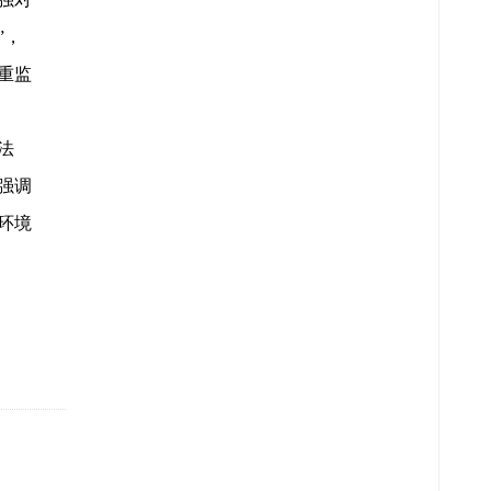
”，
重监
法
强调
环境